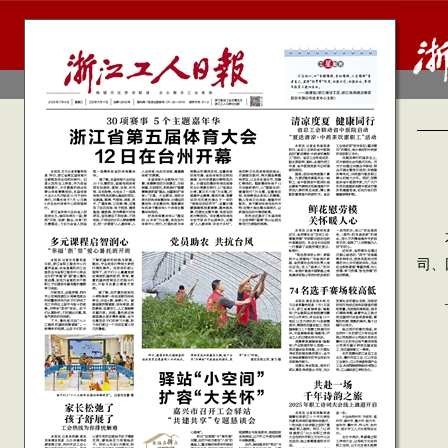
不忘
司、
——